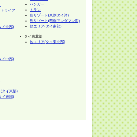
パンガー
イ
トラン
ントライア
島リゾート(東側タイ湾)
島リゾート(西側アンダマン海)
イ
他エリア(タイ南部)
タイ北部)
タイ東北部
他エリア(タイ東北部)
タイ中部)
ー
(タイ東部)
タイ東部)