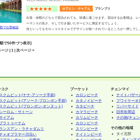
VILLA MAROC RESORT PRANBURI
ホアヒン・チャアム
プランブリ
出張・休暇のどちらで宿泊されても、快適に過ごせます。宿泊するお客様は、レ
ーマンスの良さ、そして行き届いたサービスに満足するでしょう。
図で位置確認
何といってもモロッコスタイルでデザインが統一されているところが一押しでし
出しています。
客室には、ミニバー, セーフティーボックス, バスタブ, と設備が整っており、。館
音順で50件づつ表示]
ー,スパ, ジム/フィットネス, 子供用プール, スチームルームを含む様々なスポ
ージ | 1 | 次ページ >
ンコク
プーケット
チェンマイ
スクムビット(ナナ-アソーク手前)
カロンビーチ
ナイトバザー
スクムビット(アソーク-プロンポン手前)
カタノイビーチ
フワイケーオ
スクムビット(プロンポン-オンヌット)
カタビーチ
リバーサイド
シーロム・サトーン
カマラビーチ
旧市街周辺
サイアム
カリムビーチ
その他(チェン
プラトゥーナム
カロンビーチ
その他の地域
ランスアン・ラチャダムリ
スリンビーチ
タイ北部
チャオプラヤー川沿い
ナイトンビーチ
チェンマ