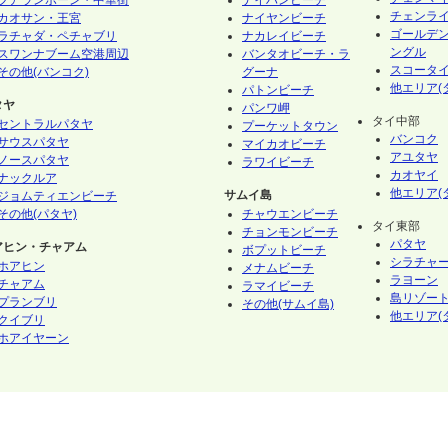
フアランポーン・中華街
ナイハンビーチ
チェンラ
カオサン・王宮
ナイヤンビーチ
ゴールデ
ラチャダ・ペチャブリ
ナカレイビーチ
ングル
スワンナブーム空港周辺
バンタオビーチ・ラ
スコータ
その他(バンコク)
グーナ
他エリア(
パトンビーチ
タヤ
パンワ岬
タイ中部
セントラルパタヤ
プーケットタウン
バンコク
サウスパタヤ
マイカオビーチ
アユタヤ
ノースパタヤ
ラワイビーチ
カオヤイ
ナックルア
他エリア(
サムイ島
ジョムティエンビーチ
その他(パタヤ)
チャウエンビーチ
タイ東部
チョンモンビーチ
パタヤ
アヒン・チャアム
ボプットビーチ
シラチャ
ホアヒン
メナムビーチ
ラヨーン
チャアム
ラマイビーチ
島リゾート
プランブリ
その他(サムイ島)
他エリア(
クイブリ
ホアイヤーン