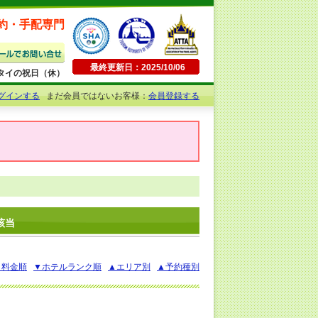
約・手配専門
最終更新日：2025/10/06
日曜・タイの祝日（休）
グインする
まだ会員ではないお客様：
会員登録する
該当
▲料金順
▼ホテルランク順
▲エリア別
▲予約種別