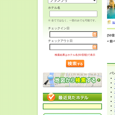
ホテル名
※ 全てではなく、一部のみでも可能です。
地
チェックイン日
[50
チェックアウト日
< 前ペ
検索結果はホテル名(50音順)で表示
バ