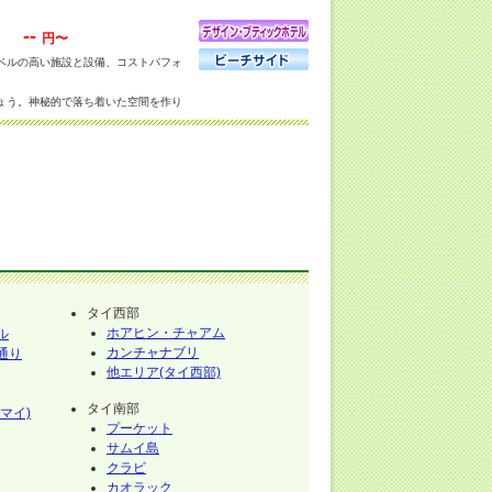
--
円〜
ベルの高い施設と設備、コストパフォ
ょう。神秘的で落ち着いた空間を作り
内もルームサービス, レストラン, バ
ーツ・レジャー施設を提供します。
タイ西部
ホアヒン・チャアム
ル
カンチャナブリ
通り
他エリア(タイ西部)
タイ南部
マイ)
プーケット
サムイ島
クラビ
カオラック
イ