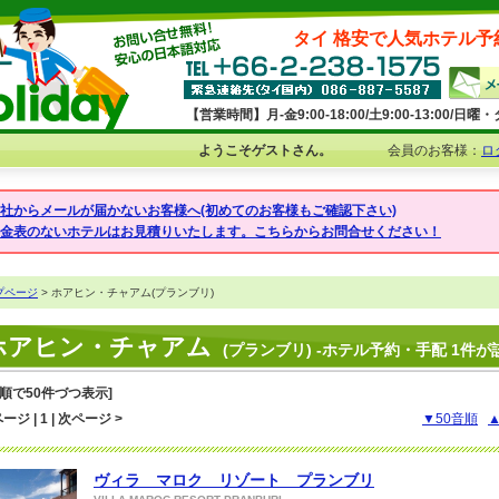
タイ 格安で人気ホテル予
【営業時間】月-金9:00-18:00/土9:00-13:00/
ようこそゲストさん。
会員のお客様：
ロ
弊社からメールが届かないお客様へ(初めてのお客様もご確認下さい)
料金表のないホテルはお見積りいたします。こちらからお問合せください！
プページ
> ホアヒン・チャアム(プランブリ)
ホアヒン・チャアム
(プランブリ) -ホテル予約・手配 1件が
音順で50件づつ表示]
ージ | 1 | 次ページ >
▼50音順
ヴィラ マロク リゾート プランブリ