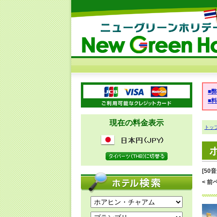
■
■
現在の料金表示
トッ
[50
< 前ペ