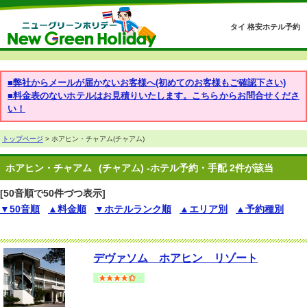
タイ 格安ホテル予約
■弊社からメールが届かないお客様へ(初めてのお客様もご確認下さい)
■料金表のないホテルはお見積りいたします。こちらからお問合せくださ
い！
トップページ
> ホアヒン・チャアム(チャアム)
ホアヒン・チャアム
(チャアム) -ホテル予約・手配 2件が該当
[50音順で50件づつ表示]
▼50音順
▲料金順
▼ホテルランク順
▲エリア別
▲予約種別
デヴァソム ホアヒン リゾート