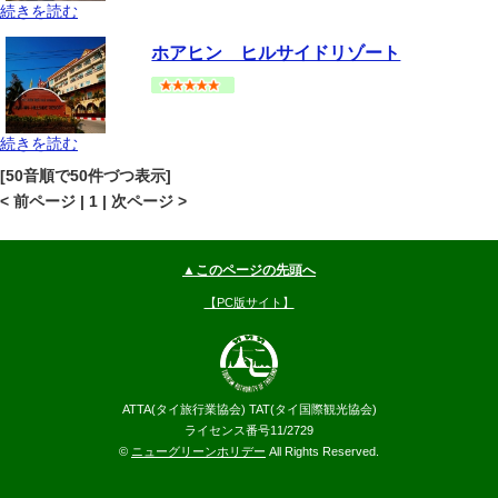
続きを読む
ホアヒン・チャアム
チャアム
地図
ホアヒン ヒルサイドリゾート
--
円～
続きを読む
ホアヒン・チャアム
チャアム
地図
[50音順で50件づつ表示]
--
円～
< 前ページ | 1 | 次ページ >
▲このページの先頭へ
【PC版サイト】
ATTA(タイ旅行業協会) TAT(タイ国際観光協会)
ライセンス番号11/2729
©
ニューグリーンホリデー
All Rights Reserved.