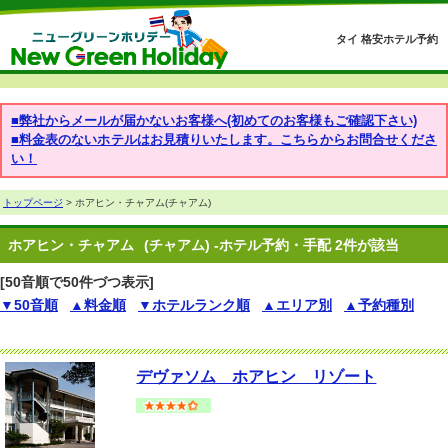
タイ 格安ホテル予約
■弊社からメールが届かないお客様へ(初めてのお客様もご確認下さい)
■料金表のないホテルはお見積りいたします。こちらからお問合せくださ
い！
トップページ
> ホアヒン・チャアム(チャアム)
ホアヒン・チャアム
(チャアム) -ホテル予約・手配 2件が該当
[50音順で50件づつ表示]
▼50音順
▲料金順
▼ホテルランク順
▲エリア別
▲予約種別
デヴァソム ホアヒン リゾート