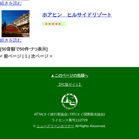
続きを読む
ホアヒン・チャアム
チャアム
地図
ホアヒン ヒルサイドリゾート
--
円～
続きを読む
ホアヒン・チャアム
チャアム
地図
[50音順で50件づつ表示]
--
円～
< 前ページ | 1 | 次ページ >
▲このページの先頭へ
【PC版サイト】
ATTA(タイ旅行業協会) TAT(タイ国際観光協会)
ライセンス番号11/2729
©
ニューグリーンホリデー
All Rights Reserved.