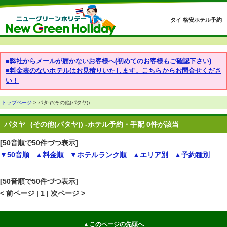
タイ 格安ホテル予約
■弊社からメールが届かないお客様へ(初めてのお客様もご確認下さい)
■料金表のないホテルはお見積りいたします。こちらからお問合せくださ
い！
トップページ
> パタヤ(その他(パタヤ))
パタヤ
(その他(パタヤ)) -ホテル予約・手配 0件が該当
[50音順で50件づつ表示]
▼50音順
▲料金順
▼ホテルランク順
▲エリア別
▲予約種別
[50音順で50件づつ表示]
< 前ページ | 1 | 次ページ >
▲このページの先頭へ