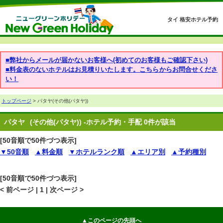
タイ 格安ホテル予約
■弊社からメールが届かないお客様へ(初めてのお客様もご確認下さい)
■料金表のないホテルはお見積りいたします。こちらからお問合せくださ
い！
トップページ
> パタヤ(その他(パタヤ))
パタヤ
(その他(パタヤ)) -ホテル予約・手配 0件が該当
[50音順で50件づつ表示]
▼50音順
▲料金順
▼ホテルランク順
▲エリア別
▲予約種別
[50音順で50件づつ表示]
< 前ページ | 1 | 次ページ >
▲このページの先頭へ