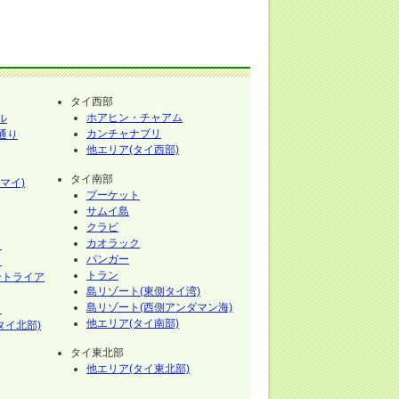
タイ西部
ホアヒン・チャアム
ル
カンチャナブリ
通り
他エリア(タイ西部)
タイ南部
マイ)
プーケット
サムイ島
クラビ
カオラック
イ
パンガー
イ
トラン
ントライア
島リゾート(東側タイ湾)
島リゾート(西側アンダマン海)
イ
他エリア(タイ南部)
タイ北部)
タイ東北部
他エリア(タイ東北部)