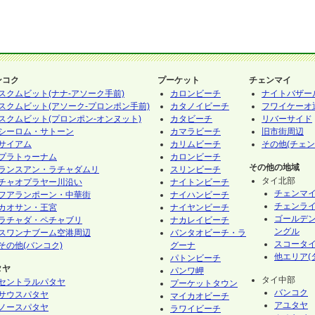
ンコク
プーケット
チェンマイ
スクムビット(ナナ-アソーク手前)
カロンビーチ
ナイトバザー
スクムビット(アソーク-プロンポン手前)
カタノイビーチ
フワイケーオ
スクムビット(プロンポン-オンヌット)
カタビーチ
リバーサイド
シーロム・サトーン
カマラビーチ
旧市街周辺
サイアム
カリムビーチ
その他(チェン
プラトゥーナム
カロンビーチ
その他の地域
ランスアン・ラチャダムリ
スリンビーチ
タイ北部
チャオプラヤー川沿い
ナイトンビーチ
チェンマ
フアランポーン・中華街
ナイハンビーチ
チェンラ
カオサン・王宮
ナイヤンビーチ
ゴールデ
ラチャダ・ペチャブリ
ナカレイビーチ
ングル
スワンナブーム空港周辺
バンタオビーチ・ラ
スコータ
その他(バンコク)
グーナ
他エリア(
パトンビーチ
タヤ
パンワ岬
タイ中部
セントラルパタヤ
プーケットタウン
バンコク
サウスパタヤ
マイカオビーチ
アユタヤ
ノースパタヤ
ラワイビーチ