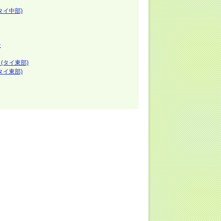
タイ中部)
ー
(タイ東部)
タイ東部)