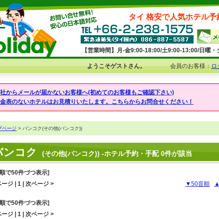
タイ 格安で人気ホテル予
【営業時間】月-金9:00-18:00/土9:00-13:00/
ようこそゲストさん。
会員のお客様：
ロ
弊社からメールが届かないお客様へ(初めてのお客様もご確認下さい)
料金表のないホテルはお見積りいたします。こちらからお問合せください！
プページ
> バンコク(その他(バンコク))
バンコク
(その他(バンコク)) -ホテル予約・手配 0件が該当
音順で50件づつ表示]
ージ | 1 | 次ページ >
▼50音順
音順で50件づつ表示]
ージ | 1 | 次ページ >