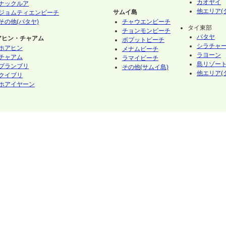
カオヤイ
ナックルア
他エリア(
サムイ島
ジョムティエンビーチ
その他(パタヤ)
チャウエンビーチ
タイ東部
チョンモンビーチ
パタヤ
アヒン・チャアム
ボプットビーチ
シラチャ
ホアヒン
メナムビーチ
ラヨーン
チャアム
ラマイビーチ
島リゾート
プランブリ
その他(サムイ島)
他エリア(
クイブリ
ホアイヤーン