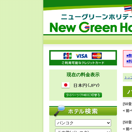
■
■
現在の料金表示
トッ
[50
< 前ペ
[50
< 前ペ