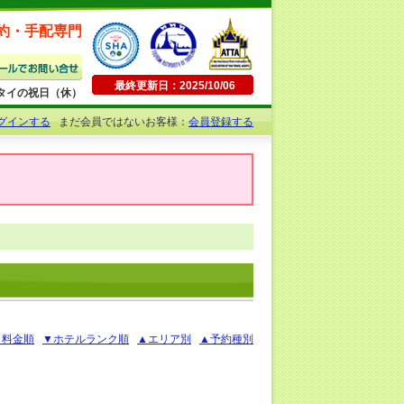
約・手配専門
最終更新日：2025/10/06
日曜・タイの祝日（休）
グインする
まだ会員ではないお客様：
会員登録する
▲料金順
▼ホテルランク順
▲エリア別
▲予約種別