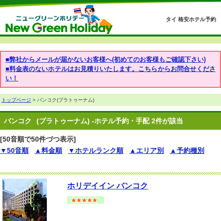
タイ 格安ホテル予約
■弊社からメールが届かないお客様へ(初めてのお客様もご確認下さい)
■料金表のないホテルはお見積りいたします。こちらからお問合せくださ
い！
トップページ
> バンコク(プラトゥーナム)
バンコク
(プラトゥーナム) -ホテル予約・手配 2件が該当
[50音順で50件づつ表示]
▼50音順
▲料金順
▼ホテルランク順
▲エリア別
▲予約種別
ホリデイイン バンコク