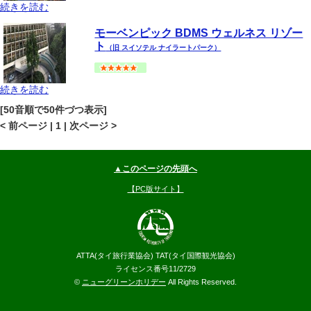
続きを読む
バンコク
プラトゥーナム
地図
モーベンピック BDMS ウェルネス リゾー
--
円～
ト
（旧 スイソテル ナイラートパーク）
続きを読む
バンコク
プラトゥーナム
地図
[50音順で50件づつ表示]
--
円～
< 前ページ | 1 | 次ページ >
▲このページの先頭へ
【PC版サイト】
ATTA(タイ旅行業協会) TAT(タイ国際観光協会)
ライセンス番号11/2729
©
ニューグリーンホリデー
All Rights Reserved.