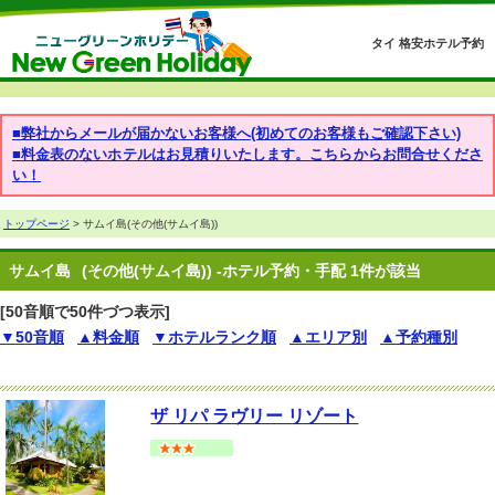
タイ 格安ホテル予約
■弊社からメールが届かないお客様へ(初めてのお客様もご確認下さい)
■料金表のないホテルはお見積りいたします。こちらからお問合せくださ
い！
トップページ
> サムイ島(その他(サムイ島))
サムイ島
(その他(サムイ島)) -ホテル予約・手配 1件が該当
[50音順で50件づつ表示]
▼50音順
▲料金順
▼ホテルランク順
▲エリア別
▲予約種別
ザ リパ ラヴリー リゾート