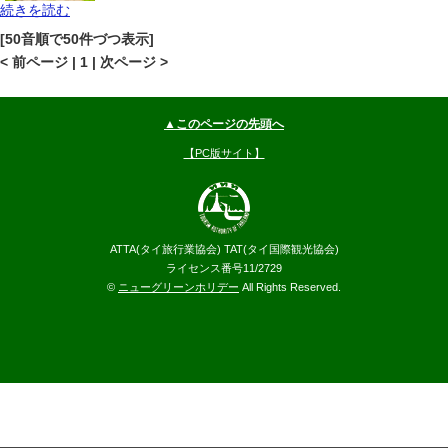
続きを読む
サムイ島
その他(サムイ島)
地図
[50音順で50件づつ表示]
--
円～
< 前ページ | 1 | 次ページ >
▲このページの先頭へ
【PC版サイト】
ATTA(タイ旅行業協会) TAT(タイ国際観光協会)
ライセンス番号11/2729
©
ニューグリーンホリデー
All Rights Reserved.