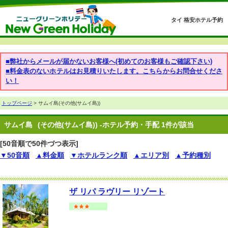
タイ 格安ホテル予約
■弊社からメールが届かないお客様へ(初めてのお客様もご確認下さい)
■料金表のないホテルはお見積りいたします。こちらからお問合せくださ
い！
トップページ
> サムイ島(その他(サムイ島))
サムイ島
(その他(サムイ島)) -ホテル予約・手配 1件が該当
[50音順で50件づつ表示]
▼50音順
▲料金順
▼ホテルランク順
▲エリア別
▲予約種別
ザ リパ ラヴリー リゾート