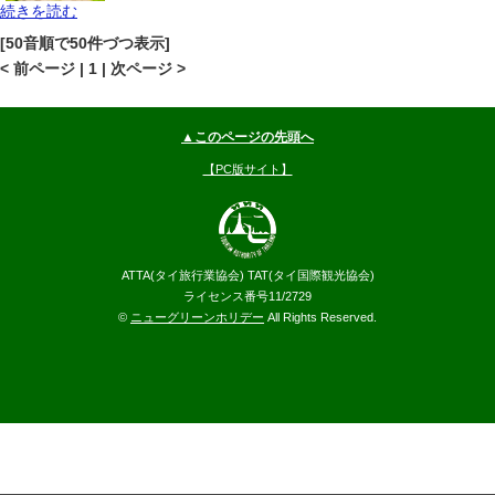
続きを読む
サムイ島
その他(サムイ島)
地図
[50音順で50件づつ表示]
--
円～
< 前ページ | 1 | 次ページ >
▲このページの先頭へ
【PC版サイト】
ATTA(タイ旅行業協会) TAT(タイ国際観光協会)
ライセンス番号11/2729
©
ニューグリーンホリデー
All Rights Reserved.