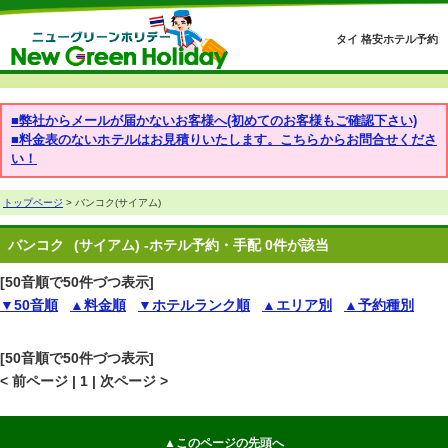
タイ 格安ホテル予約
■弊社からメールが届かないお客様へ(初めてのお客様もご確認下さい)
■料金表のないホテルはお見積りいたします。こちらからお問合せくださ
い！
トップページ
> バンコク(サイアム)
バンコク
(サイアム) -ホテル予約・手配 0件が該当
[50音順で50件づつ表示]
▼50音順
▲料金順
▼ホテルランク順
▲エリア別
▲予約種別
[50音順で50件づつ表示]
< 前ページ | 1 | 次ページ >
▲このページの先頭へ