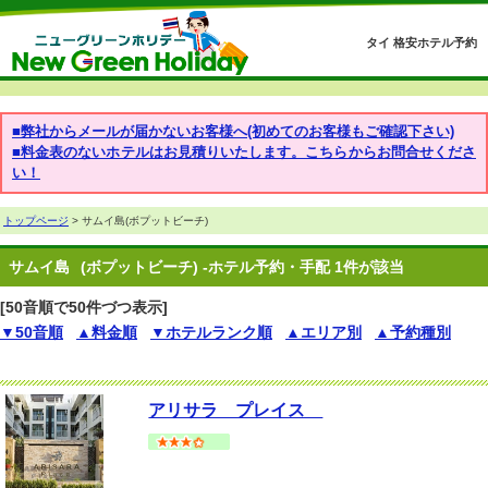
タイ 格安ホテル予約
■弊社からメールが届かないお客様へ(初めてのお客様もご確認下さい)
■料金表のないホテルはお見積りいたします。こちらからお問合せくださ
い！
トップページ
> サムイ島(ボプットビーチ)
サムイ島
(ボプットビーチ) -ホテル予約・手配 1件が該当
[50音順で50件づつ表示]
▼50音順
▲料金順
▼ホテルランク順
▲エリア別
▲予約種別
アリサラ プレイス