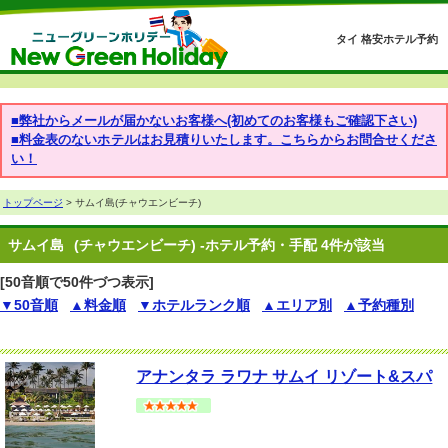
タイ 格安ホテル予約
■弊社からメールが届かないお客様へ(初めてのお客様もご確認下さい)
■料金表のないホテルはお見積りいたします。こちらからお問合せくださ
い！
トップページ
> サムイ島(チャウエンビーチ)
サムイ島
(チャウエンビーチ) -ホテル予約・手配 4件が該当
[50音順で50件づつ表示]
▼50音順
▲料金順
▼ホテルランク順
▲エリア別
▲予約種別
アナンタラ ラワナ サムイ リゾート&スパ