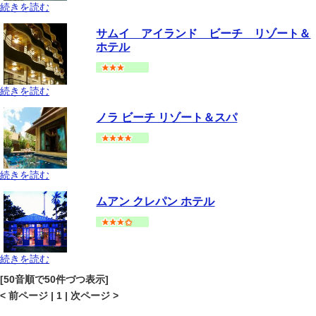
続きを読む
サムイ島
チャウエンビーチ
地図
サムイ アイランド ビーチ リゾート＆
--
円～
ホテル
続きを読む
サムイ島
チャウエンビーチ
地図
ノラ ビーチ リゾート＆スパ
--
円～
続きを読む
サムイ島
チャウエンビーチ
地図
ムアン クレパン ホテル
--
円～
続きを読む
サムイ島
チャウエンビーチ
地図
[50音順で50件づつ表示]
--
円～
< 前ページ | 1 | 次ページ >