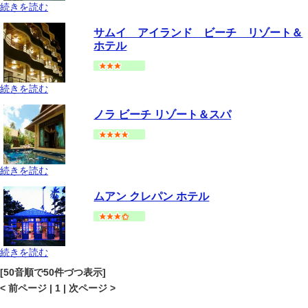
続きを読む
サムイ島
チャウエンビーチ
地図
サムイ アイランド ビーチ リゾート＆
--
円～
ホテル
続きを読む
サムイ島
チャウエンビーチ
地図
ノラ ビーチ リゾート＆スパ
--
円～
続きを読む
サムイ島
チャウエンビーチ
地図
ムアン クレパン ホテル
--
円～
続きを読む
サムイ島
チャウエンビーチ
地図
[50音順で50件づつ表示]
--
円～
< 前ページ | 1 | 次ページ >