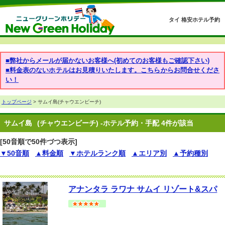
タイ 格安ホテル予約
■弊社からメールが届かないお客様へ(初めてのお客様もご確認下さい)
■料金表のないホテルはお見積りいたします。こちらからお問合せくださ
い！
トップページ
> サムイ島(チャウエンビーチ)
サムイ島
(チャウエンビーチ) -ホテル予約・手配 4件が該当
[50音順で50件づつ表示]
▼50音順
▲料金順
▼ホテルランク順
▲エリア別
▲予約種別
アナンタラ ラワナ サムイ リゾート&スパ