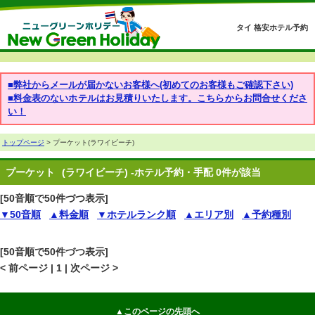
タイ 格安ホテル予約
■弊社からメールが届かないお客様へ(初めてのお客様もご確認下さい)
■料金表のないホテルはお見積りいたします。こちらからお問合せくださ
い！
トップページ
> プーケット(ラワイビーチ)
プーケット
(ラワイビーチ) -ホテル予約・手配 0件が該当
[50音順で50件づつ表示]
▼50音順
▲料金順
▼ホテルランク順
▲エリア別
▲予約種別
[50音順で50件づつ表示]
< 前ページ | 1 | 次ページ >
▲このページの先頭へ