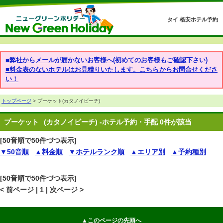
タイ 格安ホテル予約
■弊社からメールが届かないお客様へ(初めてのお客様もご確認下さい)
■料金表のないホテルはお見積りいたします。こちらからお問合せくださ
い！
トップページ
> プーケット(カタノイビーチ)
プーケット
(カタノイビーチ) -ホテル予約・手配 0件が該当
[50音順で50件づつ表示]
▼50音順
▲料金順
▼ホテルランク順
▲エリア別
▲予約種別
[50音順で50件づつ表示]
< 前ページ | 1 | 次ページ >
▲このページの先頭へ