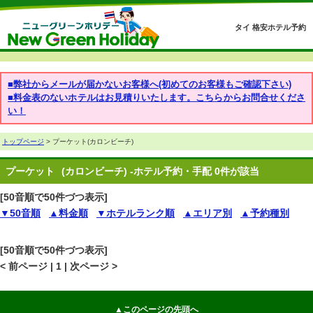
タイ 格安ホテル予約
■弊社からメールが届かないお客様へ(初めてのお客様もご確認下さい)
■料金表のないホテルはお見積りいたします。こちらからお問合せくださ
い！
トップページ
> プーケット(カロンビーチ)
プーケット
(カロンビーチ) -ホテル予約・手配 0件が該当
[50音順で50件づつ表示]
▼50音順
▲料金順
▼ホテルランク順
▲エリア別
▲予約種別
[50音順で50件づつ表示]
< 前ページ | 1 | 次ページ >
▲このページの先頭へ