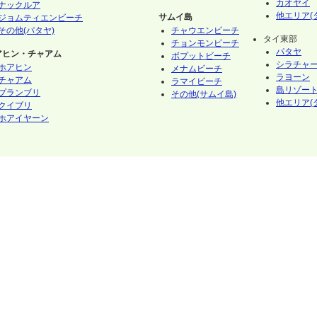
カオヤイ
ナックルア
他エリア(
サムイ島
ジョムティエンビーチ
その他(パタヤ)
チャウエンビーチ
タイ東部
チョンモンビーチ
パタヤ
アヒン・チャアム
ボプットビーチ
シラチャ
ホアヒン
メナムビーチ
ラヨーン
チャアム
ラマイビーチ
島リゾート
プランブリ
その他(サムイ島)
他エリア(
クイブリ
ホアイヤーン