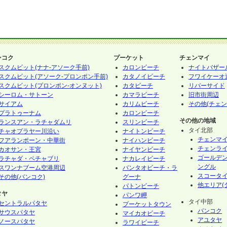
ンコク
プーケット
チェンマイ
スクムビット(ナナ-アソーク手前)
カロンビーチ
ナイトバザー
スクムビット(アソーク-プロンポン手前)
カタノイビーチ
フワイケーオ
スクムビット(プロンポン-オンヌット)
カタビーチ
リバーサイド
シーロム・サトーン
カマラビーチ
旧市街周辺
サイアム
カリムビーチ
その他(チェン
プラトゥーナム
カロンビーチ
その他の地域
ランスアン・ラチャダムリ
スリンビーチ
タイ北部
チャオプラヤー川沿い
ナイトンビーチ
チェンマ
フアランポーン・中華街
ナイハンビーチ
チェンラ
カオサン・王宮
ナイヤンビーチ
ゴールデ
ラチャダ・ペチャブリ
ナカレイビーチ
ングル
スワンナブーム空港周辺
バンタオビーチ・ラ
スコータ
その他(バンコク)
グーナ
他エリア(
パトンビーチ
タヤ
パンワ岬
タイ中部
セントラルパタヤ
プーケットタウン
バンコク
サウスパタヤ
マイカオビーチ
アユタヤ
ノースパタヤ
ラワイビーチ