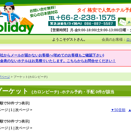
タイ 格安で人気ホテル予
【営業時間】月-金9:00-18:00/土9:00-13:00/
ようこそゲストさん。
会員のお客様：
ロ
弊社からメールが届かないお客様へ(初めてのお客様もご確認下さい)
料金表のないホテルはお見積りいたします。こちらからお問合せください！
プページ
> プーケット(カロンビーチ)
プーケット
(カロンビーチ) -ホテル予約・手配 0件が該当
音順で50件づつ表示]
ージ | 1 | 次ページ >
▼50音順
音順で50件づつ表示]
ージ | 1 | 次ページ >