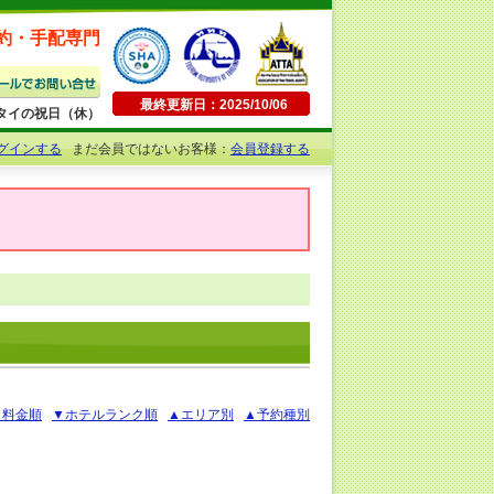
約・手配専門
最終更新日：2025/10/06
日曜・タイの祝日（休）
グインする
まだ会員ではないお客様：
会員登録する
▲料金順
▼ホテルランク順
▲エリア別
▲予約種別