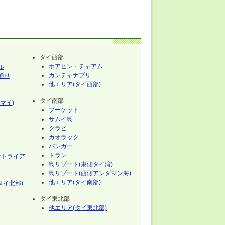
タイ西部
ホアヒン・チャアム
ル
カンチャナブリ
通り
他エリア(タイ西部)
タイ南部
マイ)
プーケット
サムイ島
クラビ
カオラック
イ
パンガー
イ
トラン
ントライア
島リゾート(東側タイ湾)
島リゾート(西側アンダマン海)
イ
他エリア(タイ南部)
タイ北部)
タイ東北部
他エリア(タイ東北部)