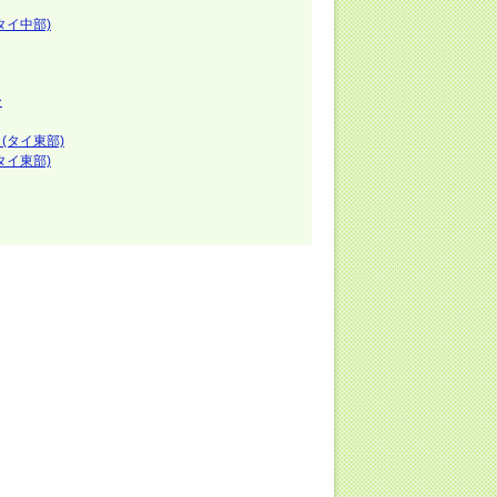
タイ中部)
ー
(タイ東部)
タイ東部)