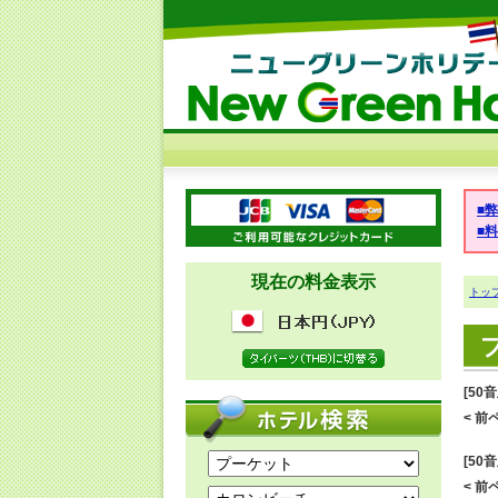
■
■
現在の料金表示
トッ
[50
< 前ペ
[50
< 前ペ