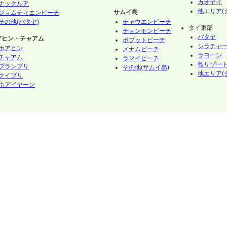
カオヤイ
ナックルア
他エリア(
サムイ島
ジョムティエンビーチ
その他(パタヤ)
チャウエンビーチ
タイ東部
チョンモンビーチ
パタヤ
アヒン・チャアム
ボプットビーチ
シラチャ
ホアヒン
メナムビーチ
ラヨーン
チャアム
ラマイビーチ
島リゾート
プランブリ
その他(サムイ島)
他エリア(
クイブリ
ホアイヤーン