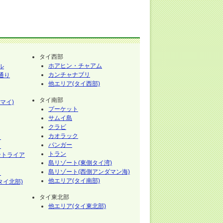
タイ西部
ホアヒン・チャアム
ル
カンチャナブリ
通り
他エリア(タイ西部)
タイ南部
マイ)
プーケット
サムイ島
クラビ
カオラック
イ
パンガー
イ
トラン
ントライア
島リゾート(東側タイ湾)
島リゾート(西側アンダマン海)
イ
他エリア(タイ南部)
タイ北部)
タイ東北部
他エリア(タイ東北部)