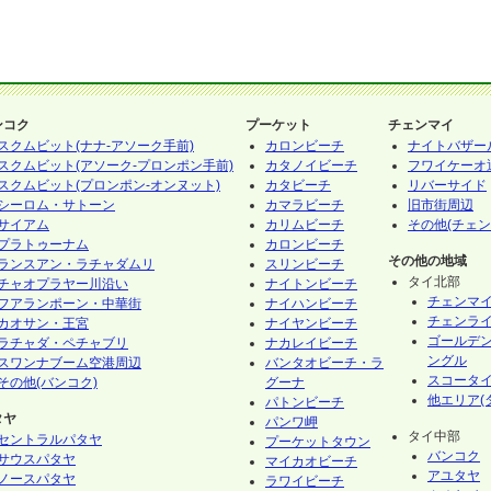
ンコク
プーケット
チェンマイ
スクムビット(ナナ-アソーク手前)
カロンビーチ
ナイトバザー
スクムビット(アソーク-プロンポン手前)
カタノイビーチ
フワイケーオ
スクムビット(プロンポン-オンヌット)
カタビーチ
リバーサイド
シーロム・サトーン
カマラビーチ
旧市街周辺
サイアム
カリムビーチ
その他(チェン
プラトゥーナム
カロンビーチ
その他の地域
ランスアン・ラチャダムリ
スリンビーチ
タイ北部
チャオプラヤー川沿い
ナイトンビーチ
チェンマ
フアランポーン・中華街
ナイハンビーチ
チェンラ
カオサン・王宮
ナイヤンビーチ
ゴールデ
ラチャダ・ペチャブリ
ナカレイビーチ
ングル
スワンナブーム空港周辺
バンタオビーチ・ラ
スコータ
その他(バンコク)
グーナ
他エリア(
パトンビーチ
タヤ
パンワ岬
タイ中部
セントラルパタヤ
プーケットタウン
バンコク
サウスパタヤ
マイカオビーチ
アユタヤ
ノースパタヤ
ラワイビーチ