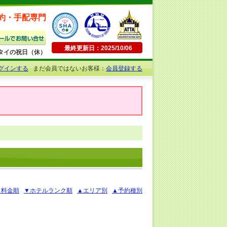
約・手配専門
最終更新日：2025/10/06
日曜・タイの祝日（休）
グインする
まだ会員ではないお客様：
会員登録する
▲料金順
▼ホテルランク順
▲エリア別
▲予約種別