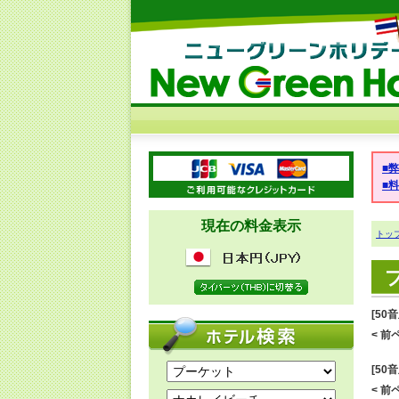
■
■
現在の料金表示
トッ
[50
< 前ペ
[50
< 前ペ