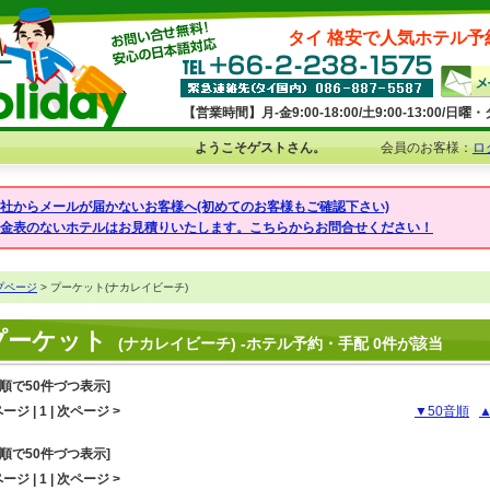
タイ 格安で人気ホテル予
【営業時間】月-金9:00-18:00/土9:00-13:00/
ようこそゲストさん。
会員のお客様：
ロ
弊社からメールが届かないお客様へ(初めてのお客様もご確認下さい)
料金表のないホテルはお見積りいたします。こちらからお問合せください！
プページ
> プーケット(ナカレイビーチ)
プーケット
(ナカレイビーチ) -ホテル予約・手配 0件が該当
音順で50件づつ表示]
ージ | 1 | 次ページ >
▼50音順
音順で50件づつ表示]
ージ | 1 | 次ページ >