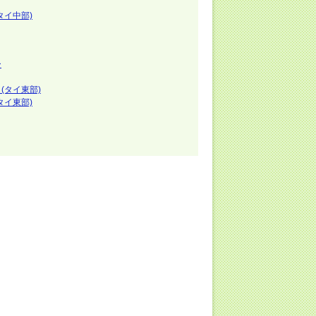
タイ中部)
ー
(タイ東部)
タイ東部)