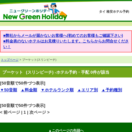
タイ 格安ホテル予約
■弊社からメールが届かないお客様へ(初めてのお客様もご確認下さい)
■料金表のないホテルはお見積りいたします。こちらからお問合せくださ
い！
トップページ
> プーケット(スリンビーチ)
プーケット
(スリンビーチ) -ホテル予約・手配 0件が該当
[50音順で50件づつ表示]
▼50音順
▲料金順
▼ホテルランク順
▲エリア別
▲予約種別
[50音順で50件づつ表示]
< 前ページ | 1 | 次ページ >
▲このページの先頭へ