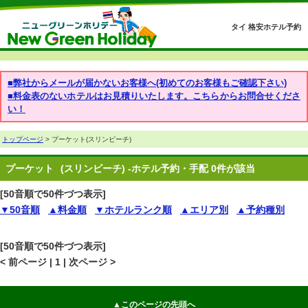
タイ 格安ホテル予約
■弊社からメールが届かないお客様へ(初めてのお客様もご確認下さい)
■料金表のないホテルはお見積りいたします。こちらからお問合せくださ
い！
トップページ
> プーケット(スリンビーチ)
プーケット
(スリンビーチ) -ホテル予約・手配 0件が該当
[50音順で50件づつ表示]
▼50音順
▲料金順
▼ホテルランク順
▲エリア別
▲予約種別
[50音順で50件づつ表示]
< 前ページ | 1 | 次ページ >
▲このページの先頭へ