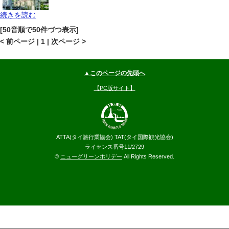
続きを読む
バンコク
スクムビット(プロンポン-オンヌット)
地図
[50音順で50件づつ表示]
--
円～
< 前ページ | 1 | 次ページ >
▲このページの先頭へ
【PC版サイト】
ATTA(タイ旅行業協会) TAT(タイ国際観光協会)
ライセンス番号11/2729
©
ニューグリーンホリデー
All Rights Reserved.