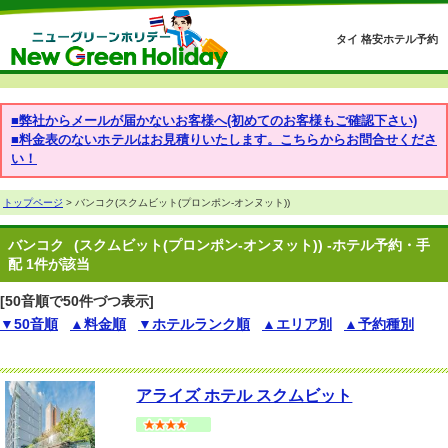
タイ 格安ホテル予約
■弊社からメールが届かないお客様へ(初めてのお客様もご確認下さい)
■料金表のないホテルはお見積りいたします。こちらからお問合せくださ
い！
トップページ
> バンコク(スクムビット(プロンポン-オンヌット))
バンコク
(スクムビット(プロンポン-オンヌット)) -ホテル予約・手
配 1件が該当
[50音順で50件づつ表示]
▼50音順
▲料金順
▼ホテルランク順
▲エリア別
▲予約種別
アライズ ホテル スクムビット