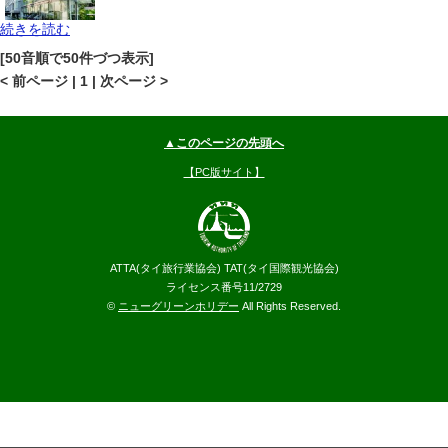
続きを読む
バンコク
スクムビット(プロンポン-オンヌット)
地図
[50音順で50件づつ表示]
--
円～
< 前ページ | 1 | 次ページ >
▲このページの先頭へ
【PC版サイト】
ATTA(タイ旅行業協会) TAT(タイ国際観光協会)
ライセンス番号11/2729
©
ニューグリーンホリデー
All Rights Reserved.