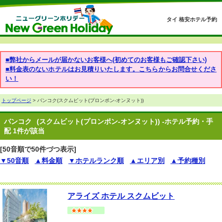
タイ 格安ホテル予約
■弊社からメールが届かないお客様へ(初めてのお客様もご確認下さい)
■料金表のないホテルはお見積りいたします。こちらからお問合せくださ
い！
トップページ
> バンコク(スクムビット(プロンポン-オンヌット))
バンコク
(スクムビット(プロンポン-オンヌット)) -ホテル予約・手
配 1件が該当
[50音順で50件づつ表示]
▼50音順
▲料金順
▼ホテルランク順
▲エリア別
▲予約種別
アライズ ホテル スクムビット