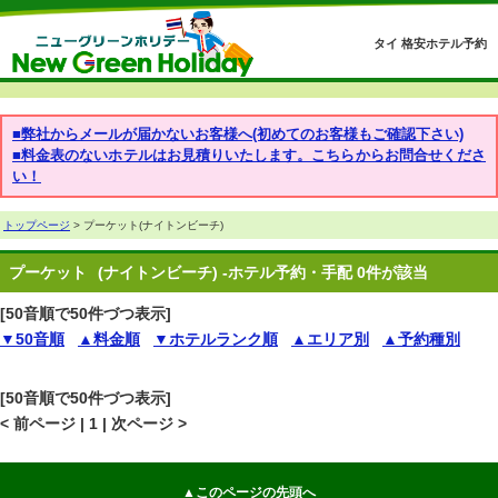
タイ 格安ホテル予約
■弊社からメールが届かないお客様へ(初めてのお客様もご確認下さい)
■料金表のないホテルはお見積りいたします。こちらからお問合せくださ
い！
トップページ
> プーケット(ナイトンビーチ)
プーケット
(ナイトンビーチ) -ホテル予約・手配 0件が該当
[50音順で50件づつ表示]
▼50音順
▲料金順
▼ホテルランク順
▲エリア別
▲予約種別
[50音順で50件づつ表示]
< 前ページ | 1 | 次ページ >
▲このページの先頭へ