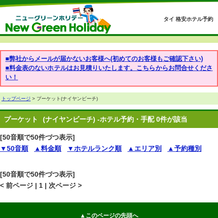
タイ 格安ホテル予約
■弊社からメールが届かないお客様へ(初めてのお客様もご確認下さい)
■料金表のないホテルはお見積りいたします。こちらからお問合せくださ
い！
トップページ
> プーケット(ナイヤンビーチ)
プーケット
(ナイヤンビーチ) -ホテル予約・手配 0件が該当
[50音順で50件づつ表示]
▼50音順
▲料金順
▼ホテルランク順
▲エリア別
▲予約種別
[50音順で50件づつ表示]
< 前ページ | 1 | 次ページ >
▲このページの先頭へ