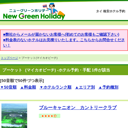
タイ 格安ホテル予約
■弊社からメールが届かないお客様へ(初めてのお客様もご確認下さい)
■料金表のないホテルはお見積りいたします。こちらからお問合せくださ
い！
トップページ
> プーケット(マイカオビーチ)
プーケット
(マイカオビーチ) -ホテル予約・手配 1件が該当
[50音順で50件づつ表示]
▼50音順
▲料金順
▼ホテルランク順
▲エリア別
▲予約種別
ブルーキャニオン カントリークラブ