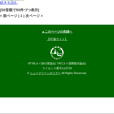
続きを読む
プーケット
マイカオビーチ
地図
[50音順で50件づつ表示]
--
円～
< 前ページ | 1 | 次ページ >
▲このページの先頭へ
【PC版サイト】
ATTA(タイ旅行業協会) TAT(タイ国際観光協会)
ライセンス番号11/2729
©
ニューグリーンホリデー
All Rights Reserved.