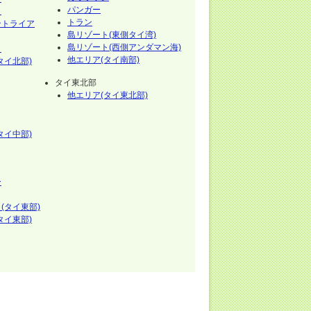
パンガー
イ
トラン
ントライア
島リゾート(東側タイ湾)
島リゾート(西側アンダマン海)
イ
他エリア(タイ南部)
タイ北部)
タイ東北部
他エリア(タイ東北部)
タイ中部)
ー
(タイ東部)
タイ東部)