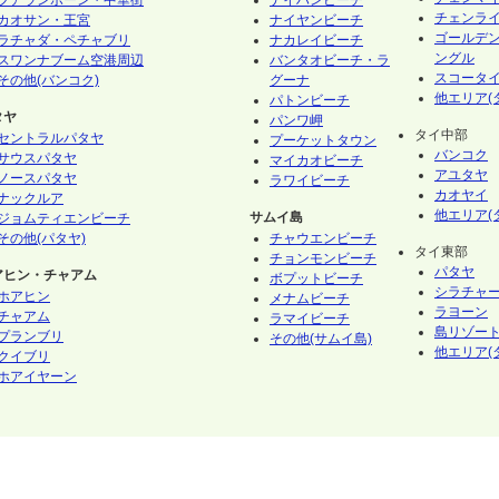
フアランポーン・中華街
ナイハンビーチ
チェンラ
カオサン・王宮
ナイヤンビーチ
ゴールデ
ラチャダ・ペチャブリ
ナカレイビーチ
ングル
スワンナブーム空港周辺
バンタオビーチ・ラ
スコータ
その他(バンコク)
グーナ
他エリア(
パトンビーチ
タヤ
パンワ岬
タイ中部
セントラルパタヤ
プーケットタウン
バンコク
サウスパタヤ
マイカオビーチ
アユタヤ
ノースパタヤ
ラワイビーチ
カオヤイ
ナックルア
他エリア(
サムイ島
ジョムティエンビーチ
その他(パタヤ)
チャウエンビーチ
タイ東部
チョンモンビーチ
パタヤ
アヒン・チャアム
ボプットビーチ
シラチャ
ホアヒン
メナムビーチ
ラヨーン
チャアム
ラマイビーチ
島リゾート
プランブリ
その他(サムイ島)
他エリア(
クイブリ
ホアイヤーン