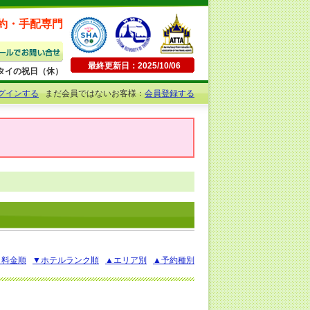
約・手配専門
最終更新日：2025/10/06
日曜・タイの祝日（休）
グインする
まだ会員ではないお客様：
会員登録する
▲料金順
▼ホテルランク順
▲エリア別
▲予約種別