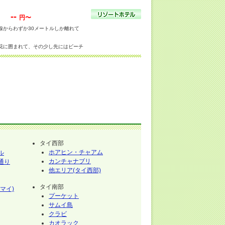
--
円〜
線からわずか30メートルしか離れて
花に囲まれて、その少し先にはビーチ
らレストランへ。
タイ西部
ホアヒン・チャアム
ル
カンチャナブリ
通り
他エリア(タイ西部)
タイ南部
マイ)
プーケット
サムイ島
クラビ
カオラック
イ