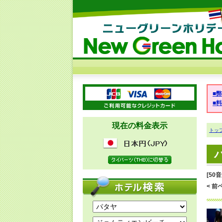
■
■
現在の料金表示
トッ
[50
< 前ペ