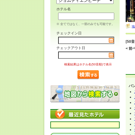
ホテル名
※ 全てではなく、一部のみでも可能です。
地
チェックイン日
[50
チェックアウト日
< 前ペ
検索結果はホテル名(50音順)で表示
バ