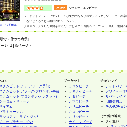
SEASIDE JOMTIEN BEACH
パタヤ
ジョムティエンビーチ
シーサイドジョムティエンビーチは魅力的な造りのブティックリゾートで、海岸
いないところにある絶好のロケーション。
図で位置確認
よりりラックスした空間を求めたい方はホテル自慢のガーデンへ。美しい南国の
が広がる。ただ座っているだけで心が洗われる。
またショッピングにも最適、数分歩けば賑やかなお店が営業中。おなかがすいた
音順で50件づつ表示]
ージ | 1 | 次ページ >
ンコク
プーケット
チェンマイ
スクムビット(ナナ-アソーク手前)
カロンビーチ
ナイトバザー
スクムビット(アソーク-プロンポン手前)
カタノイビーチ
フワイケーオ
スクムビット(プロンポン-オンヌット)
カタビーチ
リバーサイド
シーロム・サトーン
カマラビーチ
旧市街周辺
サイアム
カリムビーチ
その他(チェン
プラトゥーナム
カロンビーチ
その他の地域
ランスアン・ラチャダムリ
スリンビーチ
タイ北部
チャオプラヤー川沿い
ナイトンビーチ
チェンマ