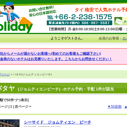
タイ 格安で人気ホテル予
【営業時間】月-金9:00-18:00/土9:00-13:00/
ようこそゲストさん。
会員のお客様：
ロ
弊社からメールが届かないお客様へ(初めてのお客様もご確認下さい)
料金表のないホテルはお見積りいたします。こちらからお問合せください！
プページ
> パタヤ(ジョムティエンビーチ)
パタヤ
(ジョムティエンビーチ) -ホテル予約・手配 1件が該当
音順で50件づつ表示]
ージ | 1 | 次ページ >
▼50音順
シーサイド ジョムティエン ビーチ