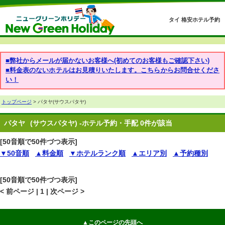
タイ 格安ホテル予約
■弊社からメールが届かないお客様へ(初めてのお客様もご確認下さい)
■料金表のないホテルはお見積りいたします。こちらからお問合せくださ
い！
トップページ
> パタヤ(サウスパタヤ)
パタヤ
(サウスパタヤ) -ホテル予約・手配 0件が該当
[50音順で50件づつ表示]
▼50音順
▲料金順
▼ホテルランク順
▲エリア別
▲予約種別
[50音順で50件づつ表示]
< 前ページ | 1 | 次ページ >
▲このページの先頭へ