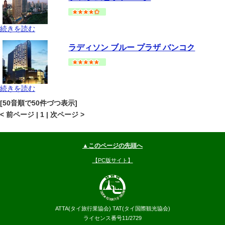
続きを読む
バンコク
スクムビット(アソーク-プロンポン手前)
地図
ラディソン ブルー プラザ バンコク
--
円～
続きを読む
バンコク
スクムビット(アソーク-プロンポン手前)
地図
[50音順で50件づつ表示]
--
円～
< 前ページ | 1 | 次ページ >
▲このページの先頭へ
【PC版サイト】
ATTA(タイ旅行業協会) TAT(タイ国際観光協会)
ライセンス番号11/2729