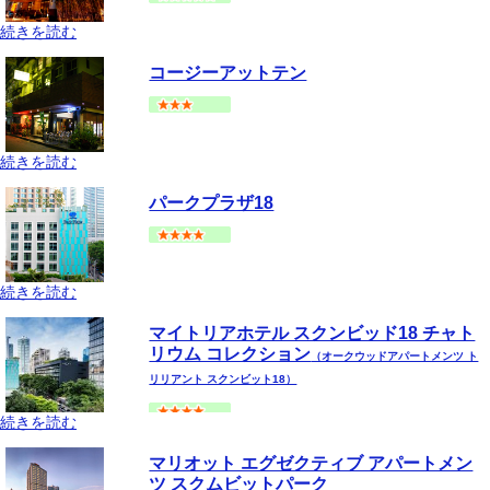
続きを読む
バンコク
スクムビット(アソーク-プロンポン手前)
地図
コージーアットテン
--
円～
続きを読む
バンコク
スクムビット(アソーク-プロンポン手前)
地図
パークプラザ18
--
円～
続きを読む
バンコク
スクムビット(アソーク-プロンポン手前)
地図
マイトリアホテル スクンビッド18 チャト
--
円～
リウム コレクション
（オークウッドアパートメンツ ト
リリアント スクンビット18）
続きを読む
バンコク
スクムビット(アソーク-プロンポン手前)
地図
マリオット エグゼクティブ アパートメン
--
円～
ツ スクムビットパーク