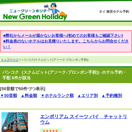
タイ 格安ホテル予約
■弊社からメールが届かないお客様へ(初めてのお客様もご確認下さい)
■料金表のないホテルはお見積りいたします。こちらからお問合せくださ
い！
トップページ
> バンコク(スクムビット(アソーク-プロンポン手前))
バンコク
(スクムビット(アソーク-プロンポン手前)) -ホテル予約・
手配 6件が該当
[50音順で50件づつ表示]
▼50音順
▲料金順
▼ホテルランク順
▲エリア別
▲予約種別
エンポリアム スイーツ バイ チャットリ
ウム