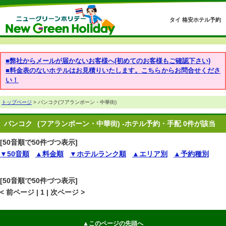
タイ 格安ホテル予約
■弊社からメールが届かないお客様へ(初めてのお客様もご確認下さい)
■料金表のないホテルはお見積りいたします。こちらからお問合せくださ
い！
トップページ
> バンコク(フアランポーン・中華街)
バンコク
(フアランポーン・中華街) -ホテル予約・手配 0件が該当
[50音順で50件づつ表示]
▼50音順
▲料金順
▼ホテルランク順
▲エリア別
▲予約種別
[50音順で50件づつ表示]
< 前ページ | 1 | 次ページ >
▲このページの先頭へ