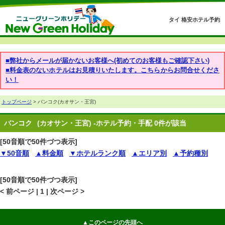
タイ 格安ホテル予約
■弊社からメールが届かないお客様へ(初めてのお客様もご確認下さい)
■料金表のないホテルはお見積りいたします。こちらからお問合せくださ
い！
トップページ
> バンコク(カオサン・王宮)
バンコク
(カオサン・王宮) -ホテル予約・手配 0件が該当
[50音順で50件づつ表示]
▼50音順
▲料金順
▼ホテルランク順
▲エリア別
▲予約種別
[50音順で50件づつ表示]
< 前ページ | 1 | 次ページ >
▲このページの先頭へ