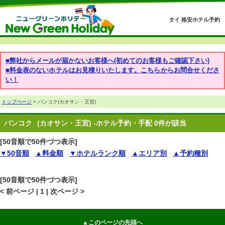
タイ 格安ホテル予約
■弊社からメールが届かないお客様へ(初めてのお客様もご確認下さい)
■料金表のないホテルはお見積りいたします。こちらからお問合せくださ
い！
トップページ
> バンコク(カオサン・王宮)
バンコク
(カオサン・王宮) -ホテル予約・手配 0件が該当
[50音順で50件づつ表示]
▼50音順
▲料金順
▼ホテルランク順
▲エリア別
▲予約種別
[50音順で50件づつ表示]
< 前ページ | 1 | 次ページ >
▲このページの先頭へ