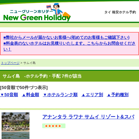
タイ 格安ホテル予約
■弊社からメールが届かないお客様へ(初めてのお客様もご確認下さい)
■料金表のないホテルはお見積りいたします。こちらからお問合せくださ
い！
トップページ
> サムイ島
サムイ島
-ホテル予約・手配 7件が該当
[50音順で50件づつ表示]
▼50音順
▲料金順
▼ホテルランク順
▲エリア別
▲予約種別
アナンタラ ラワナ サムイ リゾート&スパ