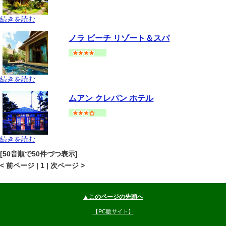
続きを読む
サムイ島
その他(サムイ島)
地図
ノラ ビーチ リゾート＆スパ
--
円～
続きを読む
サムイ島
チャウエンビーチ
地図
ムアン クレパン ホテル
--
円～
続きを読む
サムイ島
チャウエンビーチ
地図
[50音順で50件づつ表示]
--
円～
< 前ページ | 1 | 次ページ >
▲このページの先頭へ
【PC版サイト】