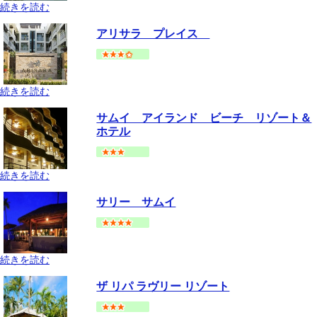
続きを読む
サムイ島
チャウエンビーチ
地図
アリサラ プレイス
--
円～
続きを読む
サムイ島
ボプットビーチ
地図
サムイ アイランド ビーチ リゾート＆
--
円～
ホテル
続きを読む
サムイ島
チャウエンビーチ
地図
サリー サムイ
--
円～
続きを読む
サムイ島
メナムビーチ
地図
ザ リパ ラヴリー リゾート
--
円～