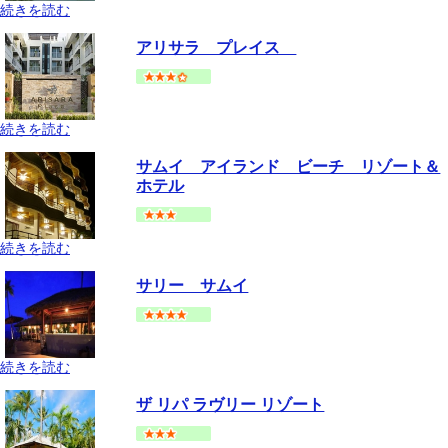
続きを読む
サムイ島
チャウエンビーチ
地図
アリサラ プレイス
--
円～
続きを読む
サムイ島
ボプットビーチ
地図
サムイ アイランド ビーチ リゾート＆
--
円～
ホテル
続きを読む
サムイ島
チャウエンビーチ
地図
サリー サムイ
--
円～
続きを読む
サムイ島
メナムビーチ
地図
ザ リパ ラヴリー リゾート
--
円～