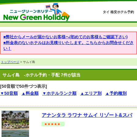
タイ 格安ホテル予約
■弊社からメールが届かないお客様へ(初めてのお客様もご確認下さい)
■料金表のないホテルはお見積りいたします。こちらからお問合せくださ
い！
トップページ
> サムイ島
サムイ島
-ホテル予約・手配 7件が該当
[50音順で50件づつ表示]
▼50音順
▲料金順
▼ホテルランク順
▲エリア別
▲予約種別
アナンタラ ラワナ サムイ リゾート&スパ