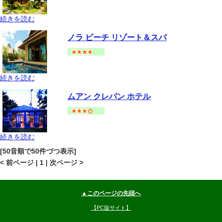
続きを読む
サムイ島
その他(サムイ島)
地図
ノラ ビーチ リゾート＆スパ
--
円～
続きを読む
サムイ島
チャウエンビーチ
地図
ムアン クレパン ホテル
--
円～
続きを読む
サムイ島
チャウエンビーチ
地図
[50音順で50件づつ表示]
--
円～
< 前ページ | 1 | 次ページ >
▲このページの先頭へ
【PC版サイト】