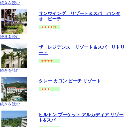
続きを読む
プーケット
パトンビーチ
地図
サンウイング リゾート＆スパ バンタ
--
円～
オ ビーチ
続きを読む
プーケット
バンタオビーチ・ラグーナ
地図
ザ レジデンス リゾート＆スパ リトリ
--
円～
ート
続きを読む
プーケット
バンタオビーチ・ラグーナ
地図
タレー カロン ビーチ リゾート
--
円～
続きを読む
プーケット
カロンビーチ
地図
ヒルトン プーケット アルカディア リゾー
--
円～
ト&スパ