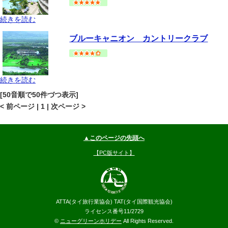
続きを読む
プーケット
カロンビーチ
地図
ブルーキャニオン カントリークラブ
--
円～
続きを読む
プーケット
マイカオビーチ
地図
[50音順で50件づつ表示]
--
円～
< 前ページ | 1 | 次ページ >
▲このページの先頭へ
【PC版サイト】
ATTA(タイ旅行業協会) TAT(タイ国際観光協会)
ライセンス番号11/2729
©
ニューグリーンホリデー
All Rights Reserved.