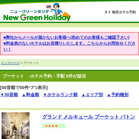
タイ 格安ホテル予約
■弊社からメールが届かないお客様へ(初めてのお客様もご確認下さい)
■料金表のないホテルはお見積りいたします。こちらからお問合せくださ
い！
トップページ
> プーケット
プーケット
-ホテル予約・手配 6件が該当
[50音順で50件づつ表示]
▼50音順
▲料金順
▼ホテルランク順
▲エリア別
▲予約種別
グランド メルキュール プーケット パトン