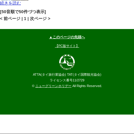
続きを読む
カンチャナブリ
カンチャナブリ
地図
[50音順で50件づつ表示]
--
円～
< 前ページ | 1 | 次ページ >
▲このページの先頭へ
【PC版サイト】
ATTA(タイ旅行業協会) TAT(タイ国際観光協会)
ライセンス番号11/2729
©
ニューグリーンホリデー
All Rights Reserved.