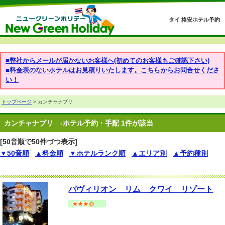
タイ 格安ホテル予約
■弊社からメールが届かないお客様へ(初めてのお客様もご確認下さい)
■料金表のないホテルはお見積りいたします。こちらからお問合せくださ
い！
トップページ
> カンチャナブリ
カンチャナブリ
-ホテル予約・手配 1件が該当
[50音順で50件づつ表示]
▼50音順
▲料金順
▼ホテルランク順
▲エリア別
▲予約種別
パヴィリオン リム クワイ リゾート