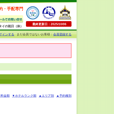
約・手配専門
最終更新日：2025/10/06
日曜・タイの祝日（休）
グインする
まだ会員ではないお客様：
会員登録する
▲料金順
▼ホテルランク順
▲エリア別
▲予約種別