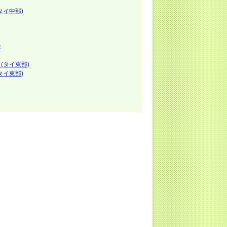
タイ中部)
ー
(タイ東部)
タイ東部)