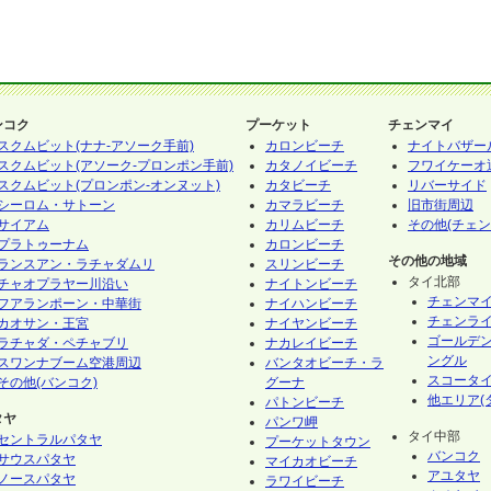
ンコク
プーケット
チェンマイ
スクムビット(ナナ-アソーク手前)
カロンビーチ
ナイトバザー
スクムビット(アソーク-プロンポン手前)
カタノイビーチ
フワイケーオ
スクムビット(プロンポン-オンヌット)
カタビーチ
リバーサイド
シーロム・サトーン
カマラビーチ
旧市街周辺
サイアム
カリムビーチ
その他(チェン
プラトゥーナム
カロンビーチ
その他の地域
ランスアン・ラチャダムリ
スリンビーチ
タイ北部
チャオプラヤー川沿い
ナイトンビーチ
チェンマ
フアランポーン・中華街
ナイハンビーチ
チェンラ
カオサン・王宮
ナイヤンビーチ
ゴールデ
ラチャダ・ペチャブリ
ナカレイビーチ
ングル
スワンナブーム空港周辺
バンタオビーチ・ラ
スコータ
その他(バンコク)
グーナ
他エリア(
パトンビーチ
タヤ
パンワ岬
タイ中部
セントラルパタヤ
プーケットタウン
バンコク
サウスパタヤ
マイカオビーチ
アユタヤ
ノースパタヤ
ラワイビーチ