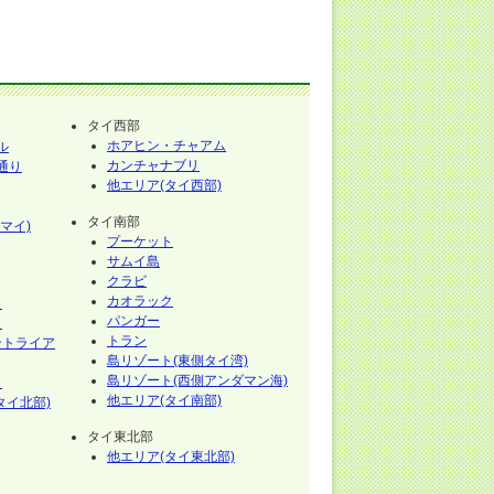
タイ西部
ホアヒン・チャアム
ル
カンチャナブリ
通り
他エリア(タイ西部)
タイ南部
マイ)
プーケット
サムイ島
クラビ
カオラック
イ
パンガー
イ
トラン
ントライア
島リゾート(東側タイ湾)
島リゾート(西側アンダマン海)
イ
他エリア(タイ南部)
タイ北部)
タイ東北部
他エリア(タイ東北部)