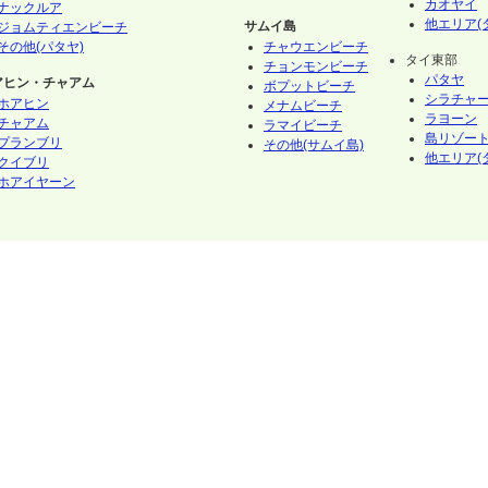
カオヤイ
ナックルア
他エリア(
サムイ島
ジョムティエンビーチ
その他(パタヤ)
チャウエンビーチ
タイ東部
チョンモンビーチ
パタヤ
アヒン・チャアム
ボプットビーチ
シラチャ
ホアヒン
メナムビーチ
ラヨーン
チャアム
ラマイビーチ
島リゾート
プランブリ
その他(サムイ島)
他エリア(
クイブリ
ホアイヤーン