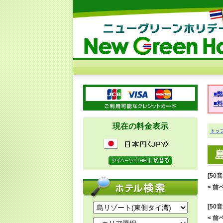
■
■
現在の料金表示
トッ
[50
< 前ペ
[50
< 前ペ