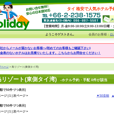
タイ 格安で人気ホテル予
【営業時間】月-金9:00-18:00/土9:00-13:00/
ようこそゲストさん。
会員のお客様：
ロ
弊社からメールが届かないお客様へ(初めてのお客様もご確認下さい)
料金表のないホテルはお見積りいたします。こちらからお問合せください！
プページ
> 島リゾート(東側タイ湾)
島リゾート(東側タイ湾)
-ホテル予約・手配 0件が該当
音順で50件づつ表示]
ージ | 1 | 次ページ >
▼50音順
音順で50件づつ表示]
ージ | 1 | 次ページ >