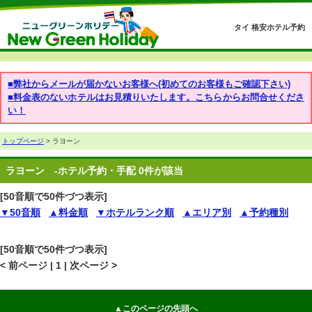
タイ 格安ホテル予約
■弊社からメールが届かないお客様へ(初めてのお客様もご確認下さい)
■料金表のないホテルはお見積りいたします。こちらからお問合せくださ
い！
トップページ
> ラヨーン
ラヨーン
-ホテル予約・手配 0件が該当
[50音順で50件づつ表示]
▼50音順
▲料金順
▼ホテルランク順
▲エリア別
▲予約種別
[50音順で50件づつ表示]
< 前ページ | 1 | 次ページ >
▲このページの先頭へ