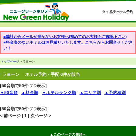
タイ 格安ホテル予約
■弊社からメールが届かないお客様へ(初めてのお客様もご確認下さい)
■料金表のないホテルはお見積りいたします。こちらからお問合せくださ
い！
トップページ
> ラヨーン
ラヨーン
-ホテル予約・手配 0件が該当
[50音順で50件づつ表示]
▼50音順
▲料金順
▼ホテルランク順
▲エリア別
▲予約種別
[50音順で50件づつ表示]
< 前ページ | 1 | 次ページ >
▲このページの先頭へ