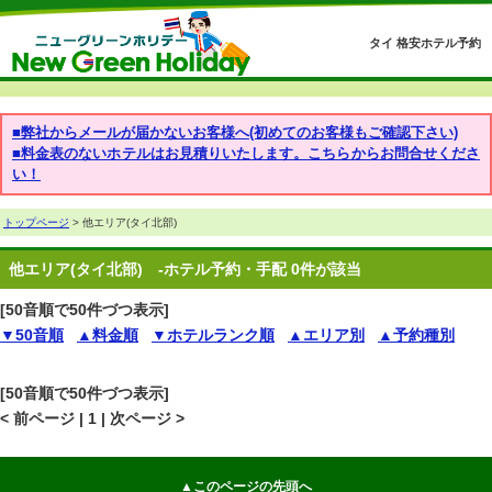
タイ 格安ホテル予約
■弊社からメールが届かないお客様へ(初めてのお客様もご確認下さい)
■料金表のないホテルはお見積りいたします。こちらからお問合せくださ
い！
トップページ
> 他エリア(タイ北部)
他エリア(タイ北部)
-ホテル予約・手配 0件が該当
[50音順で50件づつ表示]
▼50音順
▲料金順
▼ホテルランク順
▲エリア別
▲予約種別
[50音順で50件づつ表示]
< 前ページ | 1 | 次ページ >
▲このページの先頭へ