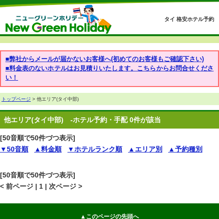
タイ 格安ホテル予約
■弊社からメールが届かないお客様へ(初めてのお客様もご確認下さい)
■料金表のないホテルはお見積りいたします。こちらからお問合せくださ
い！
トップページ
> 他エリア(タイ中部)
他エリア(タイ中部)
-ホテル予約・手配 0件が該当
[50音順で50件づつ表示]
▼50音順
▲料金順
▼ホテルランク順
▲エリア別
▲予約種別
[50音順で50件づつ表示]
< 前ページ | 1 | 次ページ >
▲このページの先頭へ