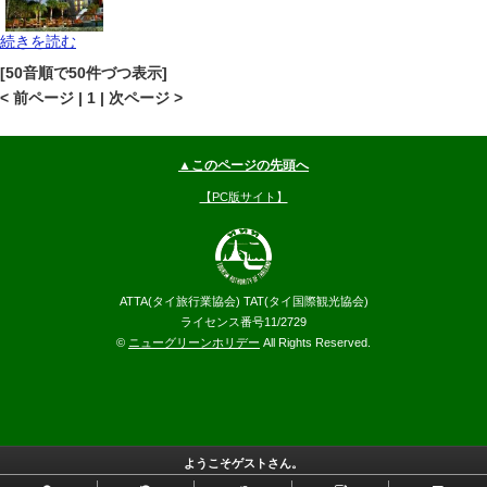
続きを読む
パタヤ
セントラルパタヤ
地図
[50音順で50件づつ表示]
--
円～
< 前ページ | 1 | 次ページ >
▲このページの先頭へ
【PC版サイト】
ATTA(タイ旅行業協会) TAT(タイ国際観光協会)
ライセンス番号11/2729
©
ニューグリーンホリデー
All Rights Reserved.
ようこそゲストさん。