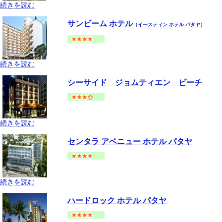
続きを読む
パタヤ
ノースパタヤ
地図
サンビーム ホテル
--
円～
（イースティン ホテル パタヤ）
続きを読む
パタヤ
セントラルパタヤ
地図
シーサイド ジョムティエン ビーチ
--
円～
続きを読む
パタヤ
ジョムティエンビーチ
地図
センタラ アベニュー ホテル パタヤ
--
円～
続きを読む
パタヤ
セントラルパタヤ
地図
ハードロック ホテル パタヤ
--
円～