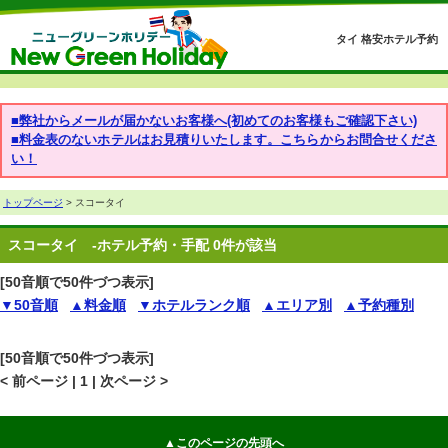
タイ 格安ホテル予約
■弊社からメールが届かないお客様へ(初めてのお客様もご確認下さい)
■料金表のないホテルはお見積りいたします。こちらからお問合せくださ
い！
トップページ
> スコータイ
スコータイ
-ホテル予約・手配 0件が該当
[50音順で50件づつ表示]
▼50音順
▲料金順
▼ホテルランク順
▲エリア別
▲予約種別
[50音順で50件づつ表示]
< 前ページ | 1 | 次ページ >
▲このページの先頭へ