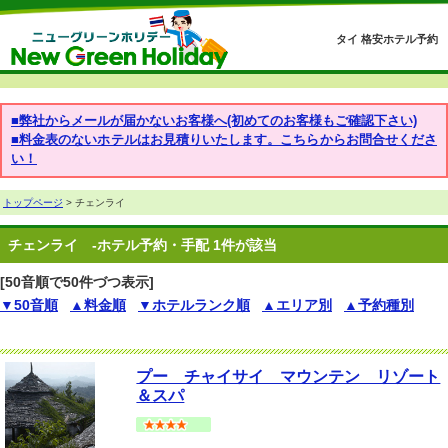
タイ 格安ホテル予約
■弊社からメールが届かないお客様へ(初めてのお客様もご確認下さい)
■料金表のないホテルはお見積りいたします。こちらからお問合せくださ
い！
トップページ
> チェンライ
チェンライ
-ホテル予約・手配 1件が該当
[50音順で50件づつ表示]
▼50音順
▲料金順
▼ホテルランク順
▲エリア別
▲予約種別
プー チャイサイ マウンテン リゾート
＆スパ