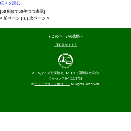
続きを読む
チェンライ
チェンライ
地図
[50音順で50件づつ表示]
--
円～
< 前ページ | 1 | 次ページ >
▲このページの先頭へ
【PC版サイト】
ATTA(タイ旅行業協会) TAT(タイ国際観光協会)
ライセンス番号11/2729
©
ニューグリーンホリデー
All Rights Reserved.