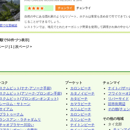
PHU CHAISAI MOUNTAIN RESORT & SPA
チェンライ
チェンライ
自然の中にある隠れ家のようなリゾート。ホテルは客室も含め全て竹でできてい
じることができるでしょう。
図で位置確認
レストランでは、地元でとれたオーガニック野菜を使用して調理され体の中から
も完備されており、大自然で日ごろのストレスから解放され、理ラックするには
市街地からは離れているため、ホテルステイでゆっくりした時間をお過ごしくだ
音順で50件づつ表示]
ージ | 1 | 次ページ >
ンコク
プーケット
チェンマイ
スクムビット(ナナ-アソーク手前)
カロンビーチ
ナイトバザー
スクムビット(アソーク-プロンポン手前)
カタノイビーチ
フワイケーオ
スクムビット(プロンポン-オンヌット)
カタビーチ
リバーサイド
シーロム・サトーン
カマラビーチ
旧市街周辺
サイアム
カリムビーチ
その他(チェン
プラトゥーナム
カロンビーチ
その他の地域
ランスアン・ラチャダムリ
スリンビーチ
タイ北部
チャオプラヤー川沿い
ナイトンビーチ
チェンマ