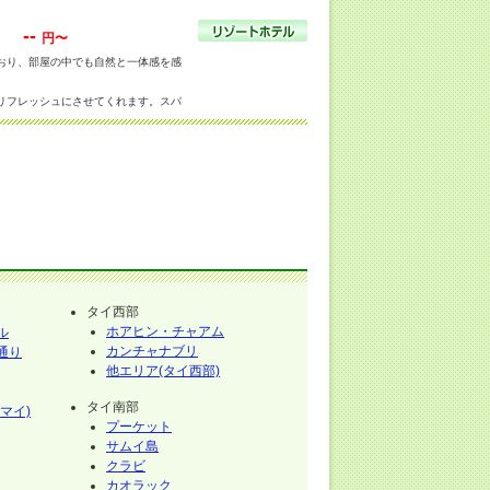
--
円〜
おり、部屋の中でも自然と一体感を感
リフレッシュにさせてくれます。スパ
もってこいの場所です。
さい。
タイ西部
ホアヒン・チャアム
ル
カンチャナブリ
通り
他エリア(タイ西部)
タイ南部
マイ)
プーケット
サムイ島
クラビ
カオラック
イ