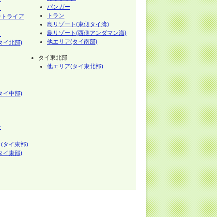
パンガー
イ
トラン
ントライア
島リゾート(東側タイ湾)
島リゾート(西側アンダマン海)
イ
他エリア(タイ南部)
タイ北部)
タイ東北部
他エリア(タイ東北部)
タイ中部)
ー
(タイ東部)
タイ東部)