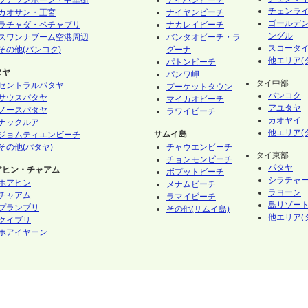
フアランポーン・中華街
ナイハンビーチ
チェンラ
カオサン・王宮
ナイヤンビーチ
ゴールデ
ラチャダ・ペチャブリ
ナカレイビーチ
ングル
スワンナブーム空港周辺
バンタオビーチ・ラ
スコータ
その他(バンコク)
グーナ
他エリア(
パトンビーチ
タヤ
パンワ岬
タイ中部
セントラルパタヤ
プーケットタウン
バンコク
サウスパタヤ
マイカオビーチ
アユタヤ
ノースパタヤ
ラワイビーチ
カオヤイ
ナックルア
他エリア(
サムイ島
ジョムティエンビーチ
その他(パタヤ)
チャウエンビーチ
タイ東部
チョンモンビーチ
パタヤ
アヒン・チャアム
ボプットビーチ
シラチャ
ホアヒン
メナムビーチ
ラヨーン
チャアム
ラマイビーチ
島リゾート
プランブリ
その他(サムイ島)
他エリア(
クイブリ
ホアイヤーン