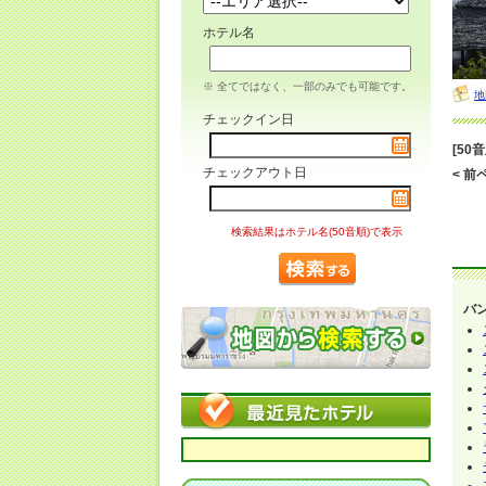
ホテル名
※ 全てではなく、一部のみでも可能です。
地
チェックイン日
[50
チェックアウト日
< 前ペ
検索結果はホテル名(50音順)で表示
バ