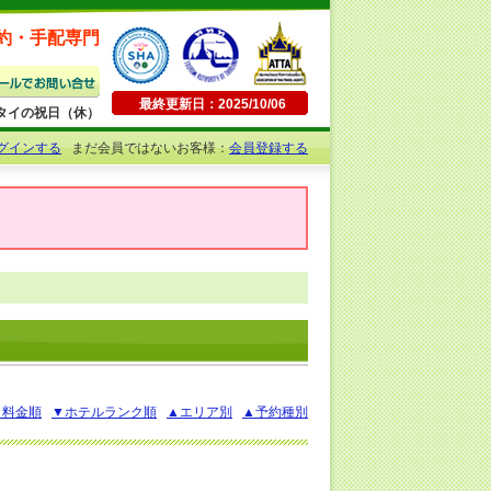
約・手配専門
最終更新日：2025/10/06
日曜・タイの祝日（休）
グインする
まだ会員ではないお客様：
会員登録する
▲料金順
▼ホテルランク順
▲エリア別
▲予約種別