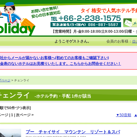
タイ 格安で人気ホテル予
【営業時間】月-金9:00-18:00/土9:00-13:00/
ようこそゲストさん。
会員のお客様：
ロ
弊社からメールが届かないお客様へ(初めてのお客様もご確認下さい)
料金表のないホテルはお見積りいたします。こちらからお問合せください！
プページ
> チェンライ
チェンライ
-ホテル予約・手配 1件が該当
音順で50件づつ表示]
ージ | 1 | 次ページ >
▼50音順
プー チャイサイ マウンテン リゾート＆スパ