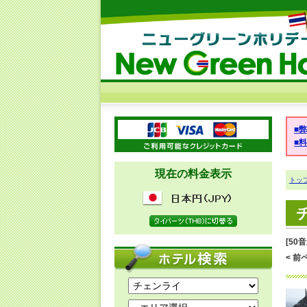
■
■
現在の料金表示
トッ
[50
< 前ペ