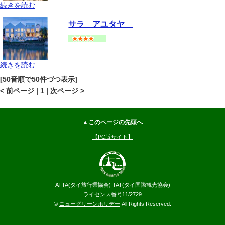
続きを読む
アユタヤ
アユタヤ
地図
サラ アユタヤ
--
円～
続きを読む
アユタヤ
アユタヤ
地図
[50音順で50件づつ表示]
--
円～
< 前ページ | 1 | 次ページ >
▲このページの先頭へ
【PC版サイト】
ATTA(タイ旅行業協会) TAT(タイ国際観光協会)
ライセンス番号11/2729
©
ニューグリーンホリデー
All Rights Reserved.