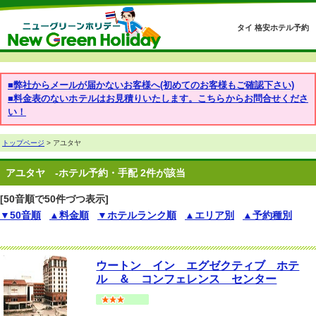
タイ 格安ホテル予約
■弊社からメールが届かないお客様へ(初めてのお客様もご確認下さい)
■料金表のないホテルはお見積りいたします。こちらからお問合せくださ
い！
トップページ
> アユタヤ
アユタヤ
-ホテル予約・手配 2件が該当
[50音順で50件づつ表示]
▼50音順
▲料金順
▼ホテルランク順
▲エリア別
▲予約種別
ウートン イン エグゼクティブ ホテ
ル ＆ コンフェレンス センター