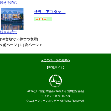
続きを読む
アユタヤ
アユタヤ
地図
サラ アユタヤ
--
円～
続きを読む
アユタヤ
アユタヤ
地図
[50音順で50件づつ表示]
--
円～
< 前ページ | 1 | 次ページ >
▲このページの先頭へ
【PC版サイト】
ATTA(タイ旅行業協会) TAT(タイ国際観光協会)
ライセンス番号11/2729
©
ニューグリーンホリデー
All Rights Reserved.