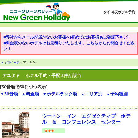
タイ 格安ホテル予約
■弊社からメールが届かないお客様へ(初めてのお客様もご確認下さい)
■料金表のないホテルはお見積りいたします。こちらからお問合せくださ
い！
トップページ
> アユタヤ
アユタヤ
-ホテル予約・手配 2件が該当
[50音順で50件づつ表示]
▼50音順
▲料金順
▼ホテルランク順
▲エリア別
▲予約種別
ウートン イン エグゼクティブ ホテ
ル ＆ コンフェレンス センター