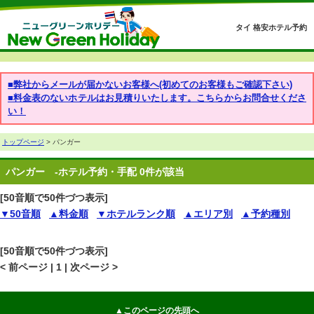
タイ 格安ホテル予約
■弊社からメールが届かないお客様へ(初めてのお客様もご確認下さい)
■料金表のないホテルはお見積りいたします。こちらからお問合せくださ
い！
トップページ
> パンガー
パンガー
-ホテル予約・手配 0件が該当
[50音順で50件づつ表示]
▼50音順
▲料金順
▼ホテルランク順
▲エリア別
▲予約種別
[50音順で50件づつ表示]
< 前ページ | 1 | 次ページ >
▲このページの先頭へ