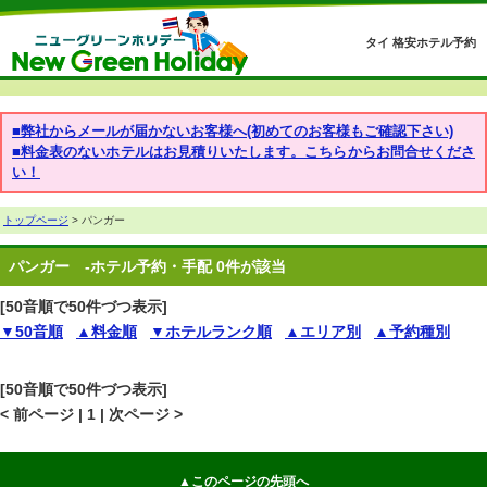
タイ 格安ホテル予約
■弊社からメールが届かないお客様へ(初めてのお客様もご確認下さい)
■料金表のないホテルはお見積りいたします。こちらからお問合せくださ
い！
トップページ
> パンガー
パンガー
-ホテル予約・手配 0件が該当
[50音順で50件づつ表示]
▼50音順
▲料金順
▼ホテルランク順
▲エリア別
▲予約種別
[50音順で50件づつ表示]
< 前ページ | 1 | 次ページ >
▲このページの先頭へ