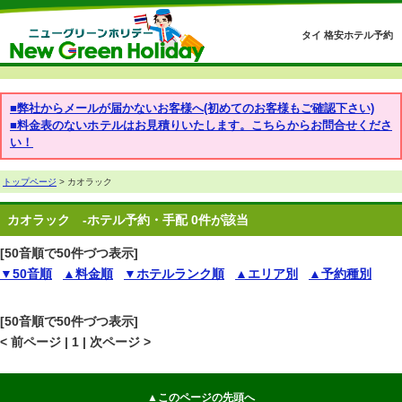
タイ 格安ホテル予約
■弊社からメールが届かないお客様へ(初めてのお客様もご確認下さい)
■料金表のないホテルはお見積りいたします。こちらからお問合せくださ
い！
トップページ
> カオラック
カオラック
-ホテル予約・手配 0件が該当
[50音順で50件づつ表示]
▼50音順
▲料金順
▼ホテルランク順
▲エリア別
▲予約種別
[50音順で50件づつ表示]
< 前ページ | 1 | 次ページ >
▲このページの先頭へ