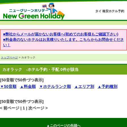
タイ 格安ホテル予約
■弊社からメールが届かないお客様へ(初めてのお客様もご確認下さい)
■料金表のないホテルはお見積りいたします。こちらからお問合せくださ
い！
トップページ
> カオラック
カオラック
-ホテル予約・手配 0件が該当
[50音順で50件づつ表示]
▼50音順
▲料金順
▼ホテルランク順
▲エリア別
▲予約種別
[50音順で50件づつ表示]
< 前ページ | 1 | 次ページ >
▲このページの先頭へ